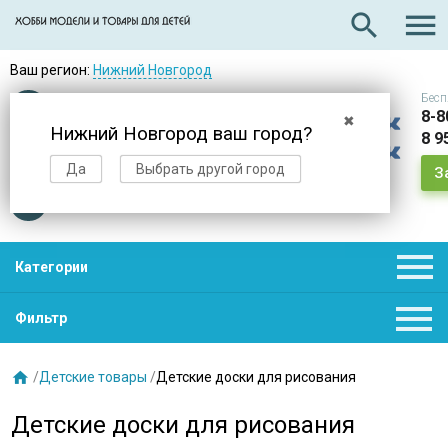

search
Ваш регион:
Нижний Новгород
Бесп
Оплата
при получении
8-8
✖
Нижний Новгород ваш город?
8 9
Доставка
в день заказа
Да
Выбрать другой город
З
Звезды
нас выбирают

Категории

Фильтр

/
Детские товары
/
Детские доски для рисования
Детские доски для рисования