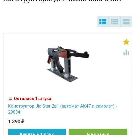





Осталась 1 штука
Конструктор Jie Star 2в1 (автомат АК47 и самолет) -
29034
1 390
₽
Купить в 1 клик