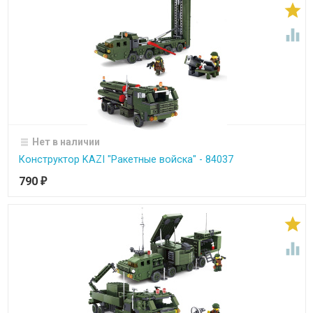


Нет в наличии
Конструктор KAZI "Ракетные войска" - 84037
790
₽

