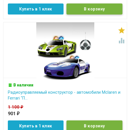
Купить в 1 клик


В наличии
Радиоуправляемый конструктор - автомобили Mclaren и
Ferrari "П...
1 100
₽
901
₽
Купить в 1 клик