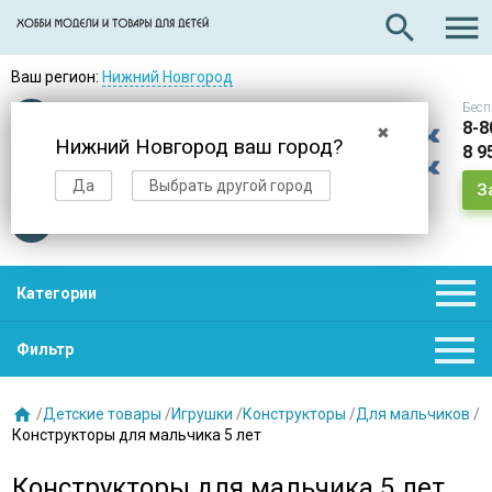

search
Ваш регион:
Нижний Новгород
Бесп
Оплата
при получении
8-8
✖
Нижний Новгород ваш город?
8 9
Доставка
в день заказа
Да
Выбрать другой город
З
Звезды
нас выбирают

Категории

Фильтр

/
Детские товары
/
Игрушки
/
Конструкторы
/
Для мальчиков
/
Конструкторы для мальчика 5 лет
Конструкторы для мальчика 5 лет