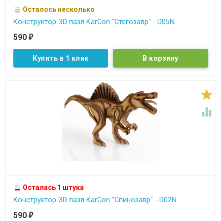
Осталось несколько
Конструктор-3D пазл KarCon "Стегозавр" - D05N
590
₽
Купить в 1 клик


Осталась 1 штука
Конструктор-3D пазл KarCon "Спинозавр" - D02N
590
₽