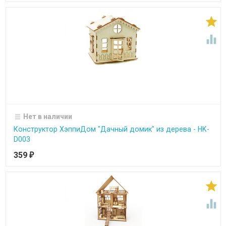


Нет в наличии
Конструктор ХэппиДом "Дачный домик" из дерева - HK-
D003
359
₽

