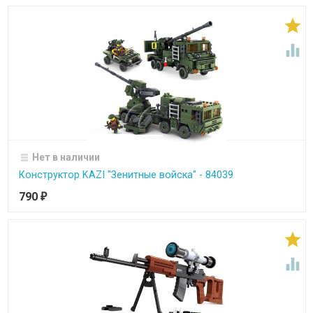


Нет в наличии
Конструктор KAZI "Зенитные войска" - 84039
790
₽

