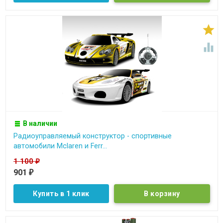


В наличии
Радиоуправляемый конструктор - спортивные
автомобили Mclaren и Ferr...
1 100
₽
901
₽
Купить в 1 клик