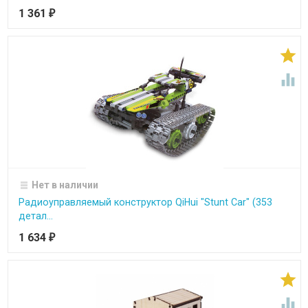
1 361
₽


Нет в наличии
Радиоуправляемый конструктор QiHui "Stunt Car" (353
детал...
1 634
₽

