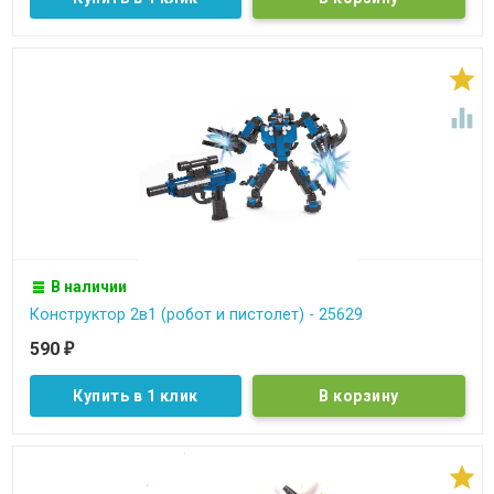


В наличии
Конструктор 2в1 (робот и пистолет) - 25629
590
₽
Купить в 1 клик
