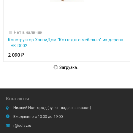
Нет в наличии
Конструктор ХэппиДом "Коттедж с мебелью" из дерева
- HK-D002
2 090
₽
Загрузка...
Контакты
Нижний Новгород (пункт выдачи заказов)
Ежедневно с 10.00 до 19.00
r@solav.ru