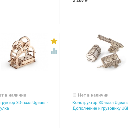
2 267
₽


ет в наличии
Нет в наличии
труктор 3D-пазл Ugears -
Конструктор 3D-пазл Ugears
улка
Дополнение к грузовику UG