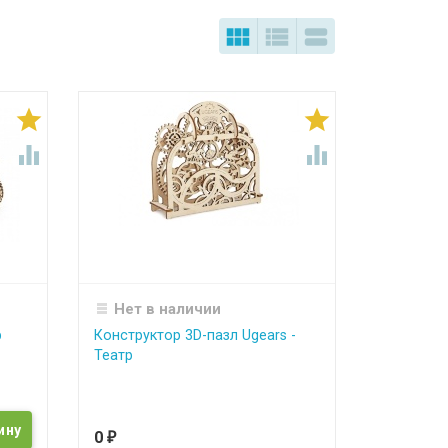







Нет в наличии
р
Конструктор 3D-пазл Ugears -
Театр
0
₽