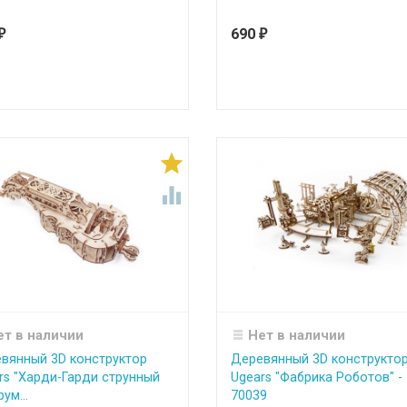
690
₽
₽


ет в наличии
Нет в наличии
вянный 3D конструктор
Деревянный 3D конструкто
rs "Харди-Гарди струнный
Ugears "Фабрика Роботов" -
ум...
70039