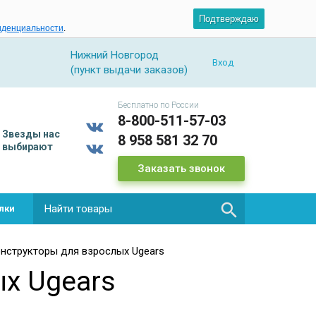
Подтверждаю
иденциальности
.
Нижний Новгород
Вход
(пункт выдачи заказов)
Бесплатно по России
8-800-511-57-03
Звезды
нас
8 958 581 32 70
выбирают
Заказать звонок

лки
нструкторы для взрослых Ugears
х Ugears