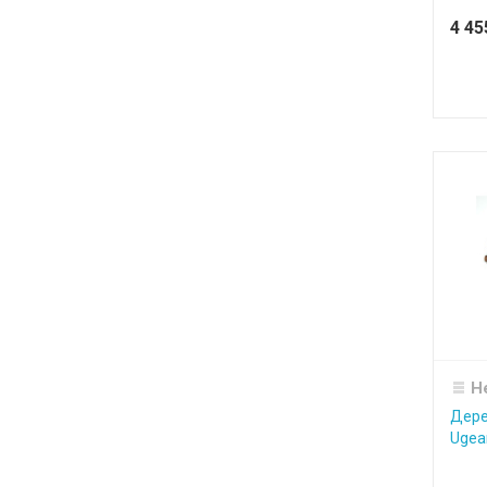
4 4
Н
Дере
Ugea