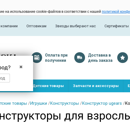
сие на использование cookie-файлов в соответствии с нашей
политикой конф
 компании
Оптовикам
Звезды выбирают нас
Сертификаты
Оплата
при
Доставка
в
получении
день заказа
род?
✖
род
и и игрушки
Детские товары
Запчасти и аксессуары
Е
тские товары
/
Игрушки
/
Конструкторы
/
Конструктор ugears
/
Ко
нструкторы для взрослы