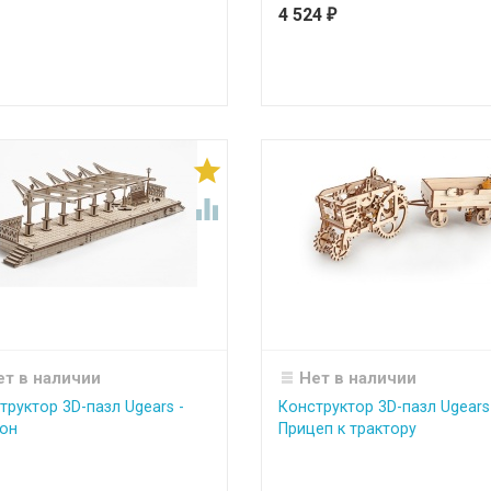
4 524
₽


ет в наличии
Нет в наличии
труктор 3D-пазл Ugears -
Конструктор 3D-пазл Ugears
он
Прицеп к трактору