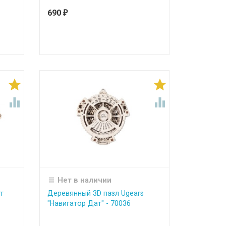
690
₽




Нет в наличии
т
Деревянный 3D пазл Ugears
"Навигатор Дат" - 70036