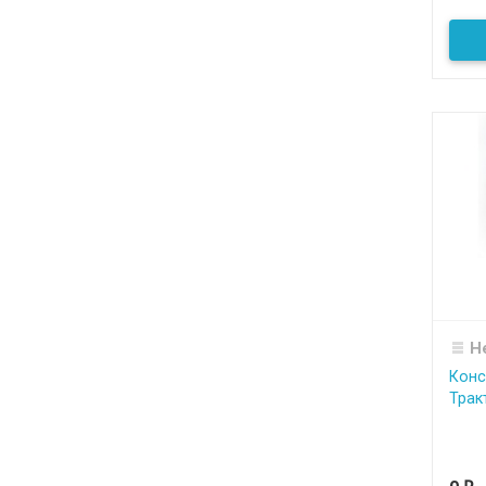
Н
Конс
Трак