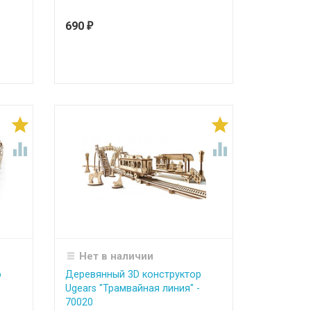
690
₽




Нет в наличии
р
Деревянный 3D конструктор
Ugears "Трамвайная линия" -
70020