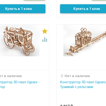
Купить в 1 клик
Купить в 1 клик


ет в наличии
Нет в наличии
труктор 3D-пазл Ugears -
Конструктор 3D-пазл Ugears
тор
Трамвай с рельсами