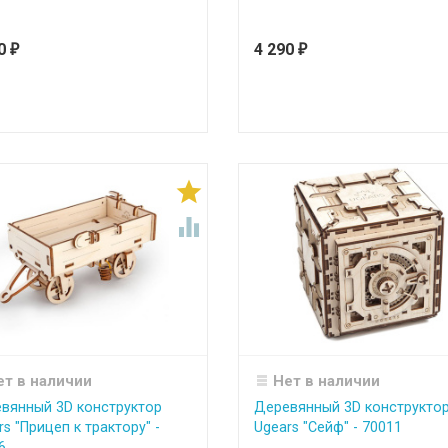
90
4 290
₽
₽


ет в наличии
Нет в наличии
вянный 3D конструктор
Деревянный 3D конструкто
rs "Прицеп к трактору" -
Ugears "Сейф" - 70011
6