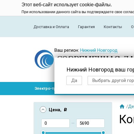
Этот веб-сайт использует cookie-файлы.
При использовании данного сайта вы подтверждаете свое согла
Доставка и Оплата
Гарантия
Контакты
О
Ваш регион:
Нижний Новгород
Нижний Новгород ваш го
Да
Выбрать другой го
Электро-транспорт
Радиоуправляемые модел

/
Де
Цена
, Р
Ко
—