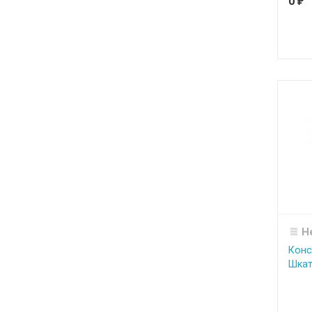
0
₽
Н
Конс
Шкат