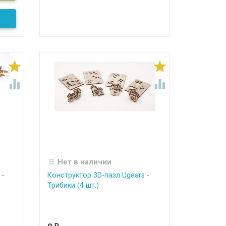




Нет в наличии
 -
Конструктор 3D-пазл Ugears -
Трибики (4 шт.)