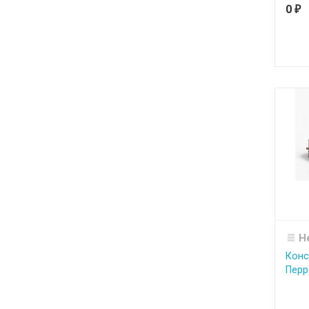
0
₽
Н
Конс
Перр