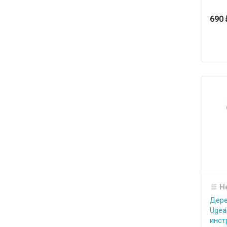
690
Н
Дере
Ugea
инстр