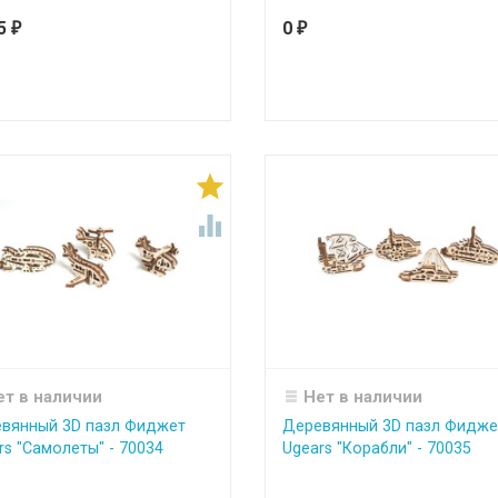
55
0
₽
₽


ет в наличии
Нет в наличии
вянный 3D пазл Фиджет
Деревянный 3D пазл Фидже
rs "Самолеты" - 70034
Ugears "Корабли" - 70035