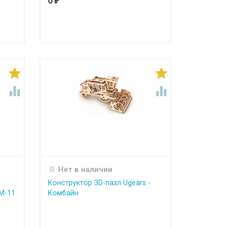
0
₽




Нет в наличии
Конструктор 3D-пазл Ugears -
M-11
Комбайн