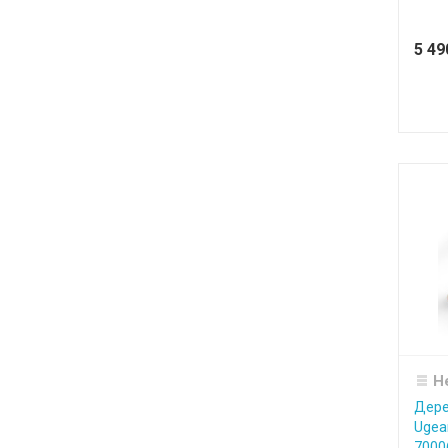
5 4
Н
Дере
Ugea
7000