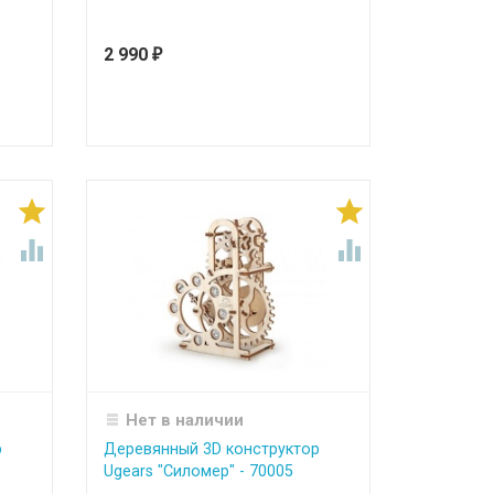
2 990
₽




Нет в наличии
р
Деревянный 3D конструктор
Ugears "Силомер" - 70005