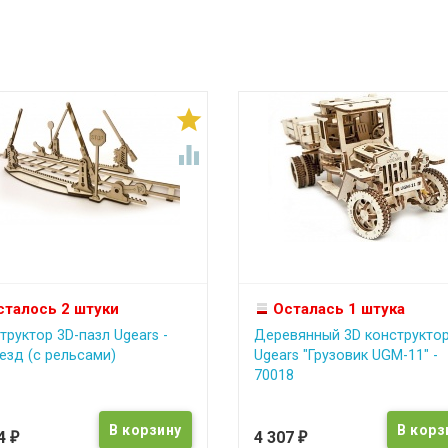


сталось 2 штуки
Осталась 1 штука
труктор 3D-пазл Ugears -
Деревянный 3D конструкто
езд (с рельсами)
Ugears "Грузовик UGM-11" -
70018
74
4 307
₽
₽