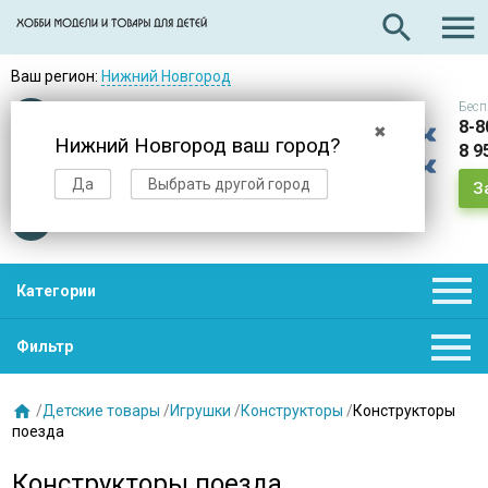

search
Ваш регион:
Нижний Новгород
Бесп
Оплата
при получении
8-8
✖
Нижний Новгород ваш город?
8 9
Доставка
в день заказа
Да
Выбрать другой город
З
Звезды
нас выбирают

Категории

Фильтр

/
Детские товары
/
Игрушки
/
Конструкторы
/
Конструкторы
поезда
Конструкторы поезда