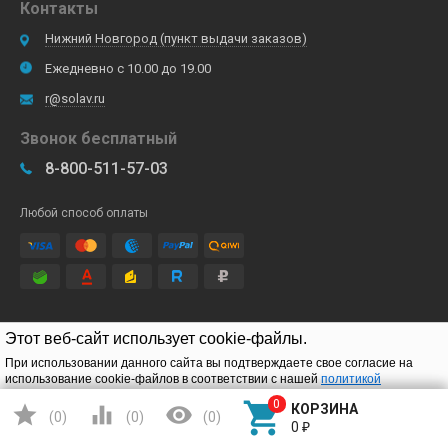
Контакты
Нижний Новгород (пункт выдачи заказов)
Ежедневно с 10.00 до 19.00
r@solav.ru
Звонок бесплатный
8-800-511-57-03
Любой способ оплаты
Подписывайтесь
Этот веб-сайт использует cookie-файлы.
При использовании данного сайта вы подтверждаете свое согласие на
использование cookie-файлов в соответствии с нашей
политикой
конфиденциальности
.




КОРЗИНА
(
0
)
(
0
)
(
0
)
Подтверждаю
0
₽
Детские электромобили
