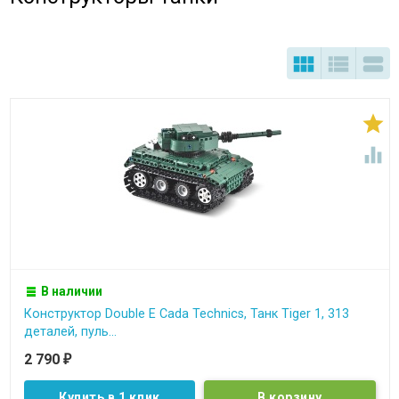





В наличии
Конструктор Double E Cada Technics, Танк Tiger 1, 313
деталей, пуль...
2 790
₽
Купить в 1 клик