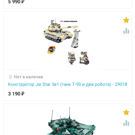
5 990
₽


Нет в наличии
Конструктор Jie Star 3в1 (танк Т-90 и два робота) - 29018
3 190
₽

