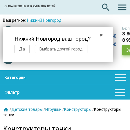

search
Ваш регион:
Нижний Новгород
Бесп
Оплата
при получении
8-8
✖
Нижний Новгород ваш город?
8 9
Доставка
в день заказа
Да
Выбрать другой город
З
Звезды
нас выбирают

Категории

Фильтр

/
Детские товары
/
Игрушки
/
Конструкторы
/
Конструкторы
танки
Конструкторы танки