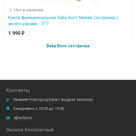
Нет в наличии
Кукла функциональная Baby Born Милая Сестренка с
аксессуарами - 317...
1 990
₽
Baby Born сестричка
Контакты
Нижний Новгород (пункт выдачи заказов)
Ежедневно с 10.00 до 19.00
r@solav.ru
Звонок бесплатный