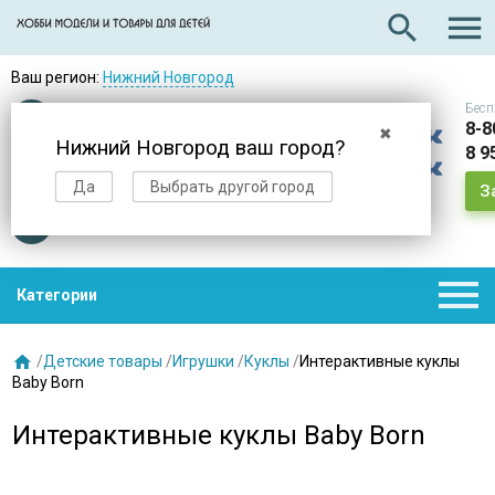

search
Ваш регион:
Нижний Новгород
Бесп
Оплата
при получении
8-8
✖
Нижний Новгород ваш город?
8 9
Доставка
в день заказа
Да
Выбрать другой город
З
Звезды
нас выбирают

Категории

/
Детские товары
/
Игрушки
/
Куклы
/
Интерактивные куклы
Baby Born
Интерактивные куклы Baby Born