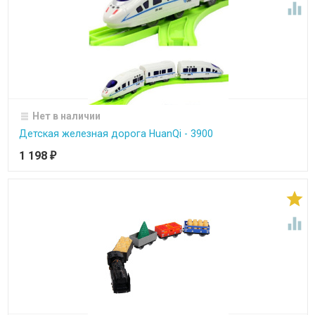

Нет в наличии
Детская железная дорога HuanQi - 3900
1 198
₽

