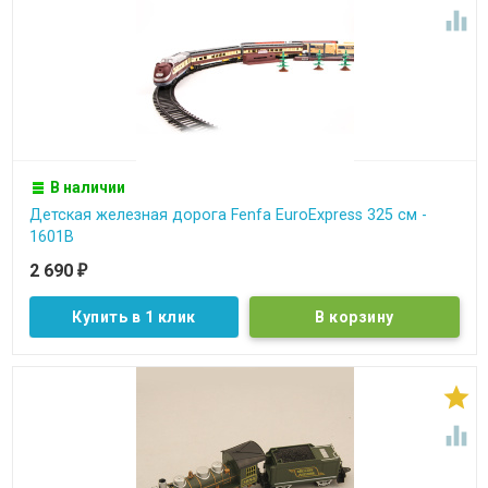

В наличии
Детская железная дорога Fenfa EuroExpress 325 см -
1601B
2 690
₽
Купить в 1 клик

