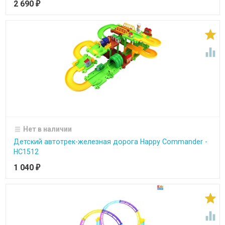
2 690
₽


Нет в наличии
Детский автотрек-железная дорога Happy Commander -
HC1512
1 040
₽

