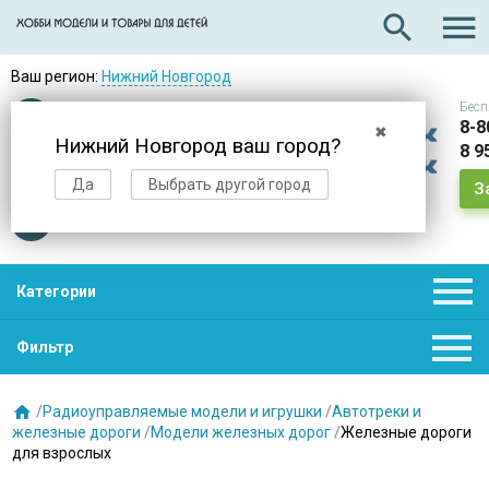

search
Ваш регион:
Нижний Новгород
Бесп
Оплата
при получении
8-8
✖
Нижний Новгород ваш город?
8 9
Доставка
в день заказа
Да
Выбрать другой город
З
Звезды
нас выбирают

Категории

Фильтр

/
Радиоуправляемые модели и игрушки
/
Автотреки и
железные дороги
/
Модели железных дорог
/
Железные дороги
для взрослых