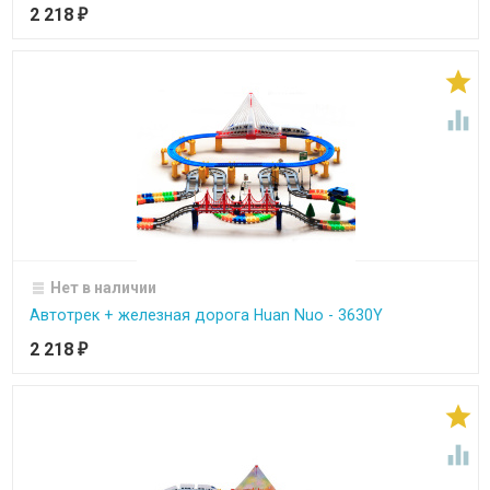
2 218
₽


Нет в наличии
Автотрек + железная дорога Huan Nuo - 3630Y
2 218
₽

