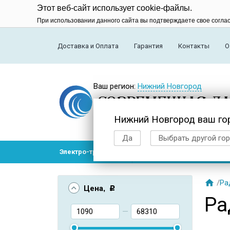
Этот веб-сайт использует cookie-файлы.
При использовании данного сайта вы подтверждаете свое согла
Доставка и Оплата
Гарантия
Контакты
О
Ваш регион:
Нижний Новгород
Нижний Новгород ваш го
Да
Выбрать другой го
Электро-транспорт
Радиоуправляемые модел

/
Ра
Цена
, Р
Ра
—