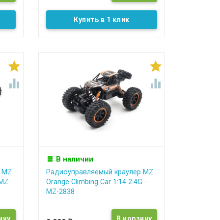
Купить в 1 клик




В наличии
 MZ
Радиоуправляемый краулер MZ
 MZ-
Orange Climbing Car 1:14 2.4G -
MZ-2838