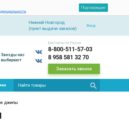
Подтверждаю
иденциальности
.
Нижний Новгород
Вход
(пункт выдачи заказов)
Бесплатно по России
8-800-511-57-03
Звезды
нас
8 958 581 32 70
выбирают
Заказать звонок

лки
ые джипы
ы