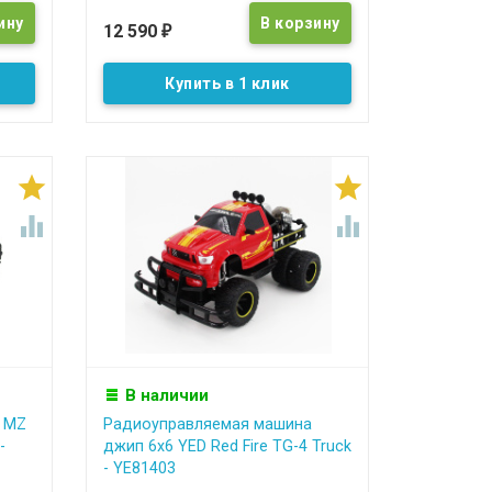
12 590
₽
Купить в 1 клик




В наличии
 MZ
Радиоуправляемая машина
-
джип 6х6 YED Red Fire TG-4 Truck
- YE81403