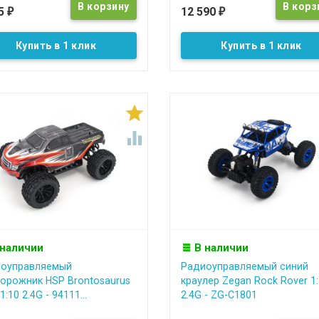
35
12 590
₽
₽
Купить в 1 клик
Купить в 1 клик


 наличии
В наличии
оуправляемый
Радиоуправляемый синий
орожник HSP Brontosaurus
краулер Zegan Rock Rover 1
:10 2.4G - 94111...
2.4G - ZG-C1801