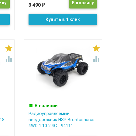
3 490
₽
Купить в 1 клик




В наличии
Радиоуправляемый
:18
внедорожник HSP Brontosaurus
4WD 1:10 2.4G - 94111...