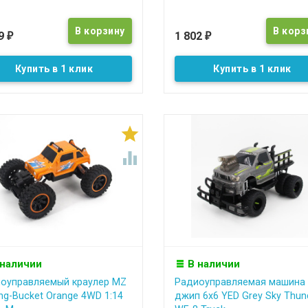
79
1 802
₽
₽
Купить в 1 клик
Купить в 1 клик


 наличии
В наличии
оуправляемый краулер MZ
Радиоуправляемая машина
ing-Bucket Orange 4WD 1:14
джип 6х6 YED Grey Sky Thun