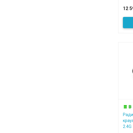
12 
В
Ради
крау
2.4G 