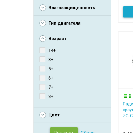
Влагозащищенность
Тип двигателя
Возраст
14+
3+
5+
6+
7+
В
8+
Ради
крау
Цвет
ZG-
Сброс