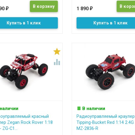
590
1 890
₽
₽
Купить в 1 клик
Купить в 1 клик


 наличии
В наличии
оуправляемый красный
Радиоуправляемый краулер
лер Zegan Rock Rover 1:18
Tipping-Bucket Red 1:14 2.4G 
- ZG-C1...
MZ-2836-R