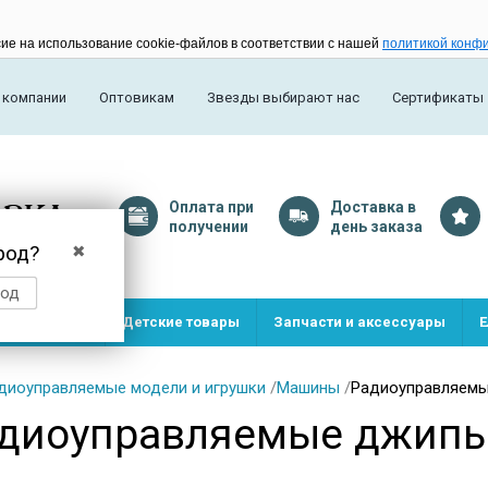
сие на использование cookie-файлов в соответствии с нашей
политикой конф
 компании
Оптовикам
Звезды выбирают нас
Сертификаты
Оплата
при
Доставка
в
получении
день заказа
род?
✖
род
и и игрушки
Детские товары
Запчасти и аксессуары
Е
диоуправляемые модели и игрушки
/
Машины
/
Радиоуправляем
диоуправляемые джип