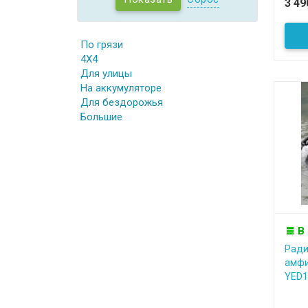
3 4
По грязи
4X4
Для улицы
На аккумуляторе
Для бездорожья
Большие
В
Ради
амфи
YED1