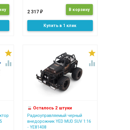
2 317
₽
Купить в 1 клик




Осталось 2 штуки
ктор
Радиоуправляемый черный
5
внедорожник YED MUD SUV 1:16
- YE81408