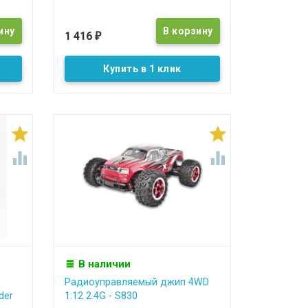
1 416
₽
Купить в 1 клик




В наличии
Радиоуправляемый джип 4WD
der
1:12 2.4G - S830