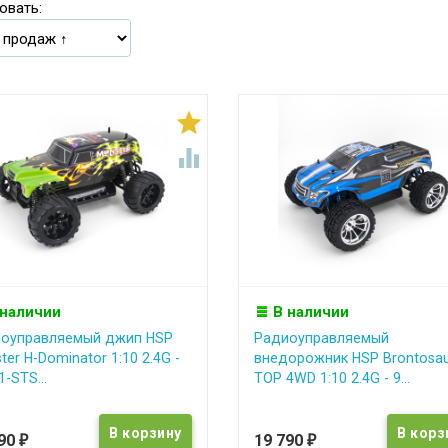
овать:


 наличии
В наличии
оуправляемый джип HSP
Радиоуправляемый
ter H-Dominator 1:10 2.4G -
внедорожник HSP Brontosau
-STS...
TOP 4WD 1:10 2.4G - 9...
590
19 790
₽
₽