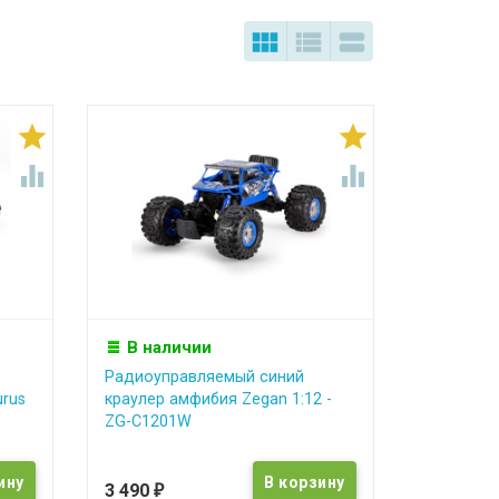







В наличии
Радиоуправляемый синий
rus
краулер амфибия Zegan 1:12 -
ZG-C1201W
3 490
₽