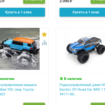
90
2 090
₽
₽
Купить в 1 клик
Купить в 1 клик


 наличии
В наличии
оуправляемая машина
Радиоуправляемый джип H
бия YED Jeep Toyota -
Electric Off-Road Car 4WD 1:1
601
94111-NC...