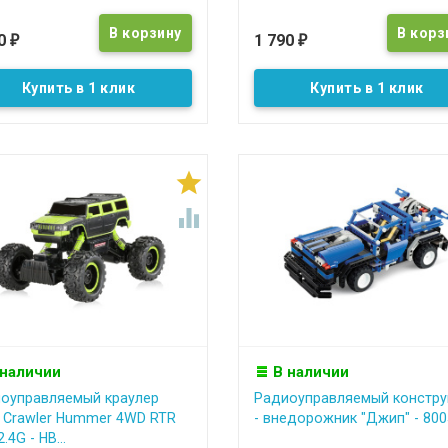
90
1 790
₽
₽
Купить в 1 клик
Купить в 1 клик


 наличии
В наличии
оуправляемый краулер
Радиоуправляемый констру
 Crawler Hummer 4WD RTR
- внедорожник "Джип" - 800
2.4G - HB...