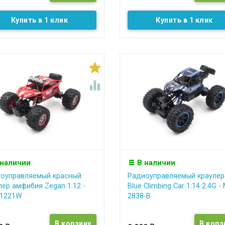
Купить в 1 клик
Купить в 1 клик


 наличии
В наличии
оуправляемый красный
Радиоуправляемый краулер
лер амфибия Zegan 1:12 -
Blue Climbing Car 1:14 2.4G -
C1221W
2838-B