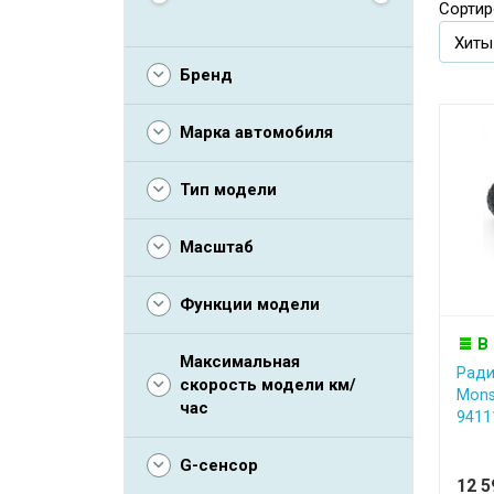
Сортир
Бренд
Марка автомобиля
Тип модели
Масштаб
Функции модели
В
Максимальная
Ради
скорость модели км/
Mons
час
94111
G-сенсор
12 