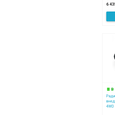
6 4
В
Ради
внед
4WD 1