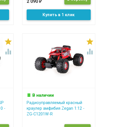
2 090
₽
Купить в 1 клик




В наличии
SP
Радиоуправляемый красный
0 -
краулер амфибия Zegan 1:12 -
ZG-C1201W-R