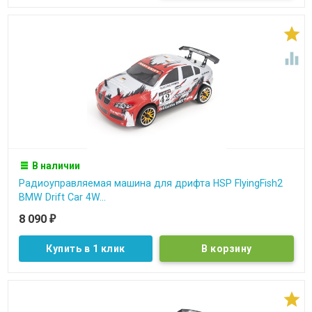


В наличии
Радиоуправляемая машина для дрифта HSP FlyingFish2
BMW Drift Car 4W...
8 090
₽
Купить в 1 клик
