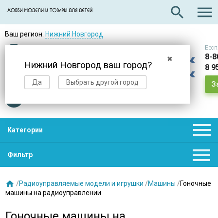

search
Ваш регион:
Нижний Новгород
Бесп
Оплата
при получении
8-8
✖
Нижний Новгород ваш город?
8 9
Доставка
в день заказа
Да
Выбрать другой город
З
Звезды
нас выбирают

Категории

Фильтр

/
Радиоуправляемые модели и игрушки
/
Машины
/
Гоночные
машины на радиоуправлении
Гоночные машины на