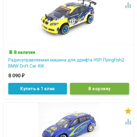

В наличии
Радиоуправляемая машина для дрифта HSP FlyingFish2
BMW Drift Car 4W...
8 090
₽
Купить в 1 клик

