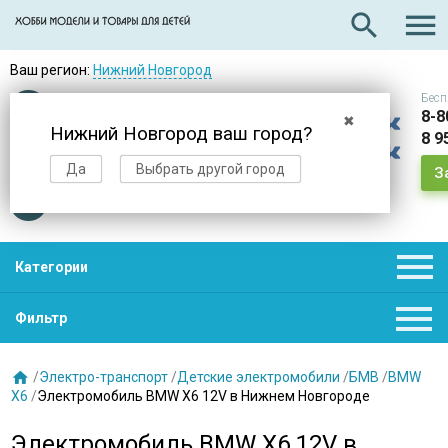

search
Ваш регион:
Нижний Новгород
Бесп
Оплата
при получении
8-8
✖
Нижний Новгород ваш город?
8 9
Доставка
в день заказа
Да
Выбрать другой город
З
Звезды
нас выбирают

Категории

Фильтр

/
Электро-транспорт
/
Детские электромобили
/
БМВ
/
BMW
X6
/
Электромобиль BMW X6 12V в Нижнем Новгороде
Электромобиль BMW X6 12V в