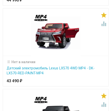
44 990
₽


Нет в наличии
Детский электромобиль Lexus LX570 4WD MP4 - DK-
LX570-RED-PAINT-MP4
43 490
₽

