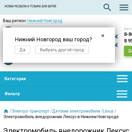

search
Ваш регион:
Нижний Новгород
Бесп
Оплата
при получении
8-8
✖
Нижний Новгород ваш город?
8 9
Доставка
в день заказа
Да
Выбрать другой город
З
Звезды
нас выбирают

Категории

Фильтр

/
Электро-транспорт
/
Детские электромобили
/
Lexus
/
Электромобиль внедорожник Лексус в Нижнем Новгороде
Электромобиль внедорожник Лексус