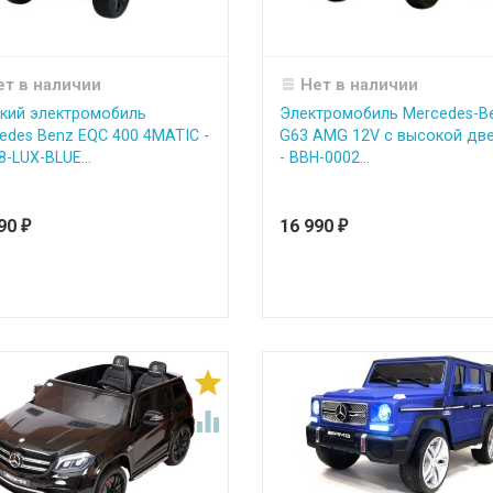
ет в наличии
Нет в наличии
кий электромобиль
Электромобиль Mercedes-B
edes Benz EQC 400 4MATIC -
G63 AMG 12V с высокой дв
8-LUX-BLUE...
- BBH-0002...
490
16 990
₽
₽

