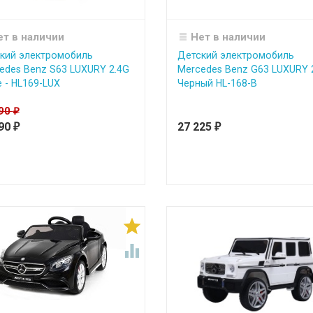
ет в наличии
Нет в наличии
кий электромобиль
Детский электромобиль
edes Benz S63 LUXURY 2.4G
Mercedes Benz G63 LUXURY 
e - HL169-LUX
Черный HL-168-B
990
₽
990
27 225
₽
₽

