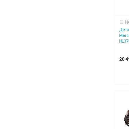
Н
Детс
Merc
HL37
20 