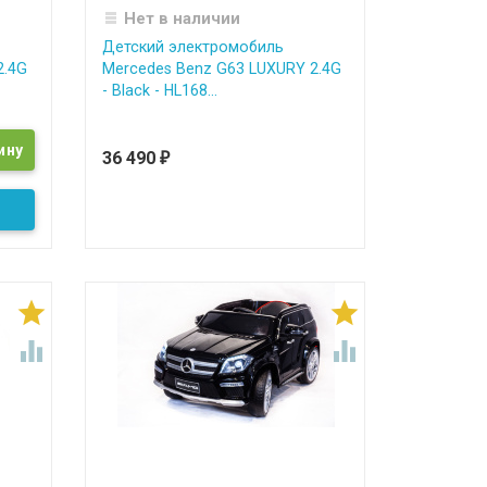
Нет в наличии
Детский электромобиль
2.4G
Mercedes Benz G63 LUXURY 2.4G
- Black - HL168...
36 490
₽



