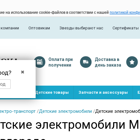
сие на использование cookie-файлов в соответствии с нашей
политикой конф
 компании
Оптовикам
Звезды выбирают нас
Сертификаты
Оплата
при
Доставка
в
получении
день заказа
род?
✖
род
и и игрушки
Детские товары
Запчасти и аксессуары
Е
ектро-транспорт
/
Детские электромобили
/
Детские электромо
тские электромобили M