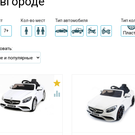
вгороде
ст
Кол-во мест
Тип автомобиля
Тип ко
7+
Плас
овать:

