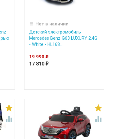
Нет в наличии
enz
Детский электромобиль
ерью
Mercedes Benz G63 LUXURY 2.4G
- White - HL168...
19 990
₽
17 810
₽



