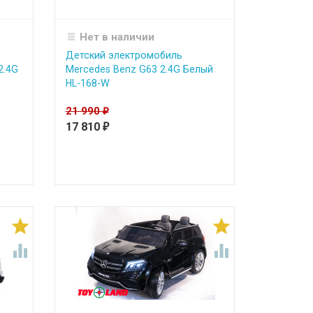
Нет в наличии
Детский электромобиль
2.4G
Mercedes Benz G63 2.4G Белый
HL-168-W
21 990
₽
17 810
₽



