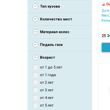
О
Тип кузова
Детс
Merc
Количество мест
Белы
Материал колес
25 
Педаль газа
Возраст
от 1 до 5 лет
от 1 года
от 2 лет
от 3 лет
от 4 лет
от 5 лет