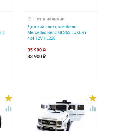
Нет в наличии
Детский электромобиль
enz
Mercedes Benz GLS63 LUXURY
4x4 12V HL228
35 990
₽
33 900
₽



