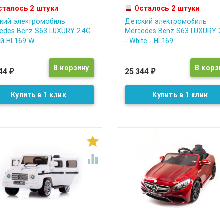
сталось 2 штуки
Осталось 2 штуки
кий электромобиль
Детский электромобиль
edes Benz S63 LUXURY 2.4G
Mercedes Benz S63 LUXURY 
й HL169-W
- White - HL169...
344
25 344
₽
₽
Купить в 1 клик
Купить в 1 клик

