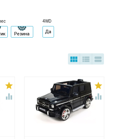
лес
4WD
Да
тик
Резина






