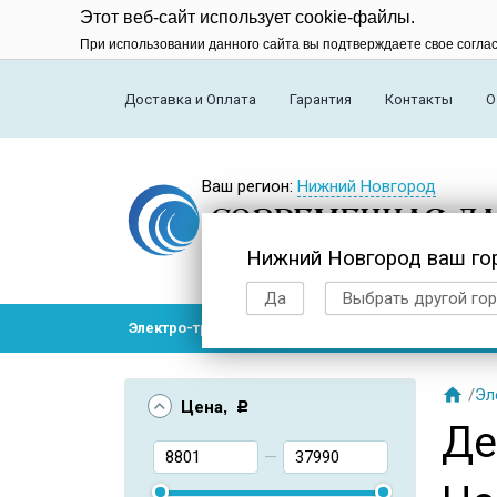
Этот веб-сайт использует cookie-файлы.
При использовании данного сайта вы подтверждаете свое согла
Доставка и Оплата
Гарантия
Контакты
О
Ваш регион:
Нижний Новгород
Нижний Новгород ваш го
Да
Выбрать другой го
Электро-транспорт
Радиоуправляемые модел

/
Эл
Цена
, Р
Де
—