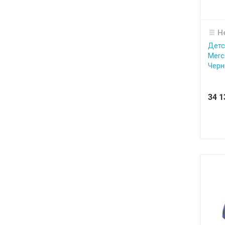
Н
Детс
Merc
Черн
34 