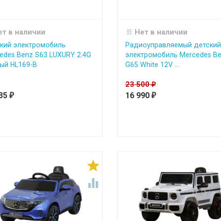
ет в наличии
Нет в наличии
кий электромобиль
Радиоуправляемый детский
edes Benz S63 LUXURY 2.4G
электромобиль Mercedes B
ый HL169-B
G65 White 12V ...
23 500
₽
135
16 990
₽
₽

