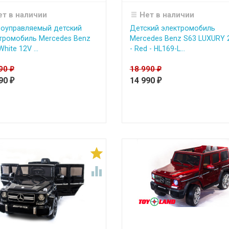
ет в наличии
Нет в наличии
оуправляемый детский
Детский электромобиль
тромобиль Mercedes Benz
Mercedes Benz S63 LUXURY 
hite 12V ...
- Red - HL169-L...
990
18 990
₽
₽
990
14 990
₽
₽

