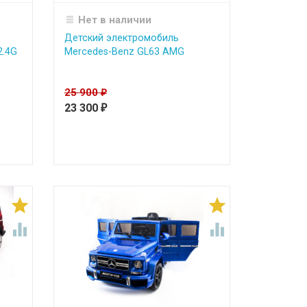
Нет в наличии
Детский электромобиль
2.4G
Mercedes-Benz GL63 AMG
25 900
₽
23 300
₽



