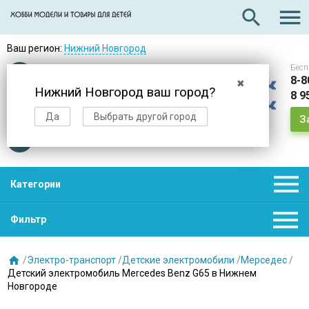

search
Ваш регион:
Нижний Новгород
Бесп
Оплата
при получении
8-8
✖
Нижний Новгород ваш город?
8 9
Доставка
в день заказа
Да
Выбрать другой город
З
Звезды
нас выбирают

Категории

Фильтр

/
Электро-транспорт
/
Детские электромобили
/
Мерседес
/
Детский электромобиль Mercedes Benz G65 в Нижнем
Новгороде