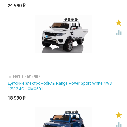
24 990
₽


Нет в наличии
Детский электромобиль Range Rover Sport White 4WD
12V 2.4G - XMX601
18 990
₽

