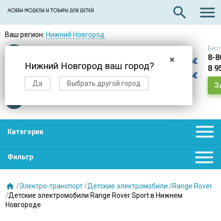

search
Ваш регион:
Нижний Новгород
Бесп
Оплата
при получении
8-8
✖
Нижний Новгород ваш город?
8 9
Доставка
в день заказа
Да
Выбрать другой город
З
Звезды
нас выбирают

Категории

Фильтр

/
Электро-транспорт
/
Детские электромобили
/
Range Rover
/
Детские электромобили Range Rover Sport в Нижнем
Новгороде