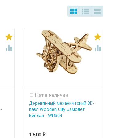







Нет в наличии
Деревянный механический 3D-
-
пазл Wooden City Самолет
Биплан - WR304
1 500
₽