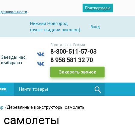
Подтверждаю
иденциальности
.
Нижний Новгород
Вход
(пункт выдачи заказов)
Бесплатно по России
8-800-511-57-03
Звезды
нас
8 958 581 32 70
выбирают
Заказать звонок

лки
ор
/
Деревянные конструкторы самолеты
ы самолеты