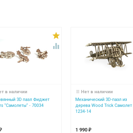


ет в наличии
Нет в наличии
вянный 3D пазл Фиджет
Механический 3D-пазл из
rs "Самолеты" - 70034
дерева Wood Trick Самолет 
1234-14
1 990
₽
₽