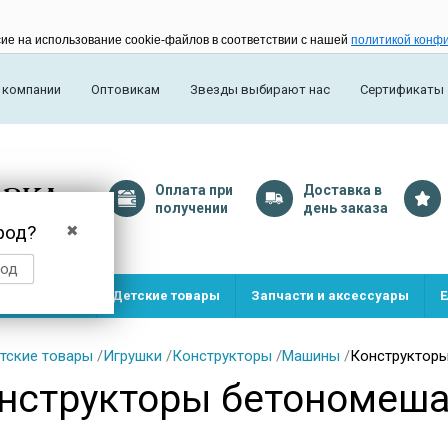
сие на использование cookie-файлов в соответствии с нашей
политикой конф
 компании
Оптовикам
Звезды выбирают нас
Сертификаты
Оплата
при
Доставка
в
получении
день заказа
род?
✖
род
и и игрушки
Детские товары
Запчасти и аксессуары
Е
тские товары
/
Игрушки
/
Конструкторы
/
Машины
/
Конструктор
нструкторы бетономеш