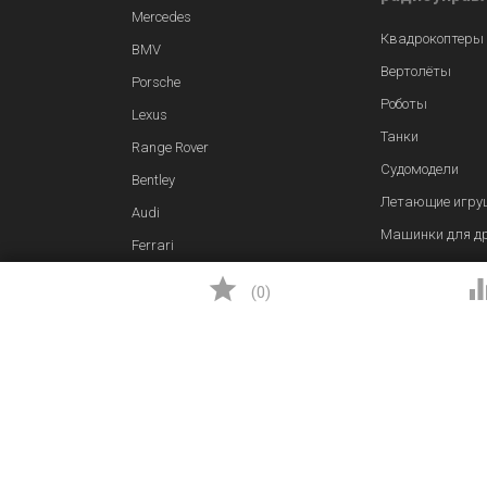
Mercedes
Квадрокоптеры
BMV
Вертолёты
Porsche
Роботы
Lexus
Танки
Range Rover
Судомодели
Bentley
Летающие игру
Audi
Машинки для д
Ferrari
Самолеты

(
0
)