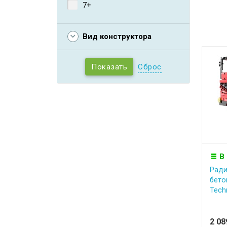
7+
Вид конструктора
Сброс
В
Ради
бето
Techn
2 0