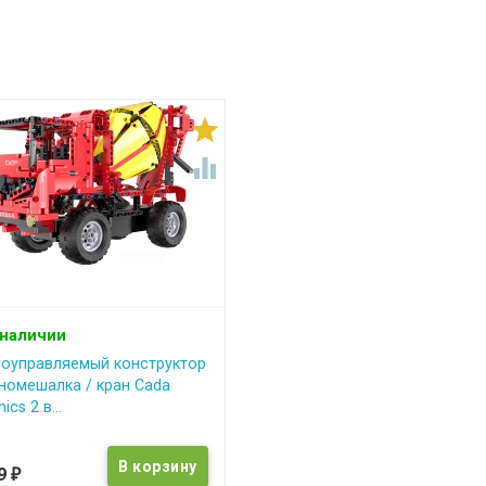


 наличии
оуправляемый конструктор
номешалка / кран Cada
ics 2 в...
89
₽