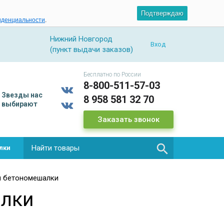
Подтверждаю
иденциальности
.
Нижний Новгород
Вход
(пункт выдачи заказов)
Бесплатно по России
8-800-511-57-03
Звезды
нас
8 958 581 32 70
выбирают
Заказать звонок

лки
ы бетономешалки
алки