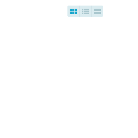


