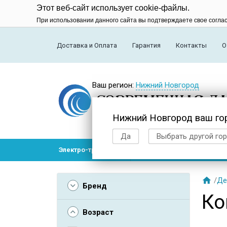
Этот веб-сайт использует cookie-файлы.
При использовании данного сайта вы подтверждаете свое согла
Доставка и Оплата
Гарантия
Контакты
О
Ваш регион:
Нижний Новгород
Нижний Новгород ваш го
Да
Выбрать другой го
Электро-транспорт
Радиоуправляемые модел

/
Де
Бренд
Ко
Возраст