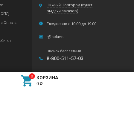
ии
Нижний Новгород (пункт
выдачи заказов)
 ОПД
 и Оплата
Ежедневно с 10.00 до 19.00
r@solav.ru
абинет
Звонок бесплатный
8-800-511-57-03
Любой способ оплаты

КОРЗИНА
0
₽
Подписывайтесь