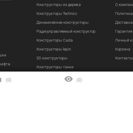
Конструкторы из дерева
О компан
Конструкторы Technics
Политика
Динамические конструкторы
Доставка
Радиоуправляемый конструктор
Гарантия
Конструкторы Cada
Личный к
Конструкторы lepin
Корзина
шки
3D конструкторы
Контакты
рифта
Конструкторы танки


(
0
)
(
0
)
Заказать звонок