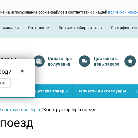
сие на использование cookie-файлов в соответствии с нашей
политикой конф
 компании
Оптовикам
Звезды выбирают нас
Сертификаты
Оплата
при
Доставка
в
получении
день заказа
род?
✖
род
и и игрушки
Детские товары
Запчасти и аксессуары
Е
Конструкторы lepin
/
Конструктор lepin поезд
 поезд