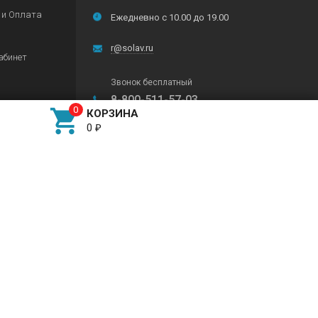
 и Оплата
Ежедневно с 10.00 до 19.00
r@solav.ru
абинет
Звонок бесплатный
8-800-511-57-03

КОРЗИНА
0
₽
Любой способ оплаты
Подписывайтесь