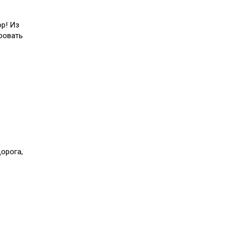
р! Из
ровать
орога,