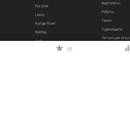
Вертолёты
Porsche
Роботы
Lexus
Танки
Range Rover
Судомодели
Bentley
Летающие игру
Audi

Машинки для д
(
0
)
Ferrari
Самолеты
© 2020 Solav |
Конфиденциальность