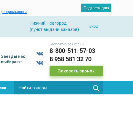
Подтверждаю
иденциальности
.
Нижний Новгород
Вход
(пункт выдачи заказов)
Бесплатно по России
8-800-511-57-03
Звезды
нас
8 958 581 32 70
выбирают
Заказать звонок

лки