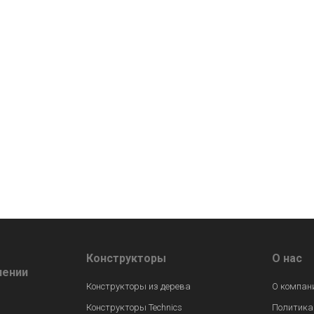
Конструкторы
О нас
лении
Конструкторы из дерева
О компан
Конструкторы Technics
Политика