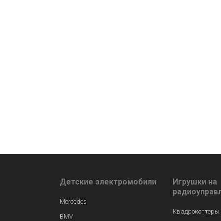
Детские электромобили
Игрушки на
радиоуправ
Mercedes
Квадрокоптеры
BMV