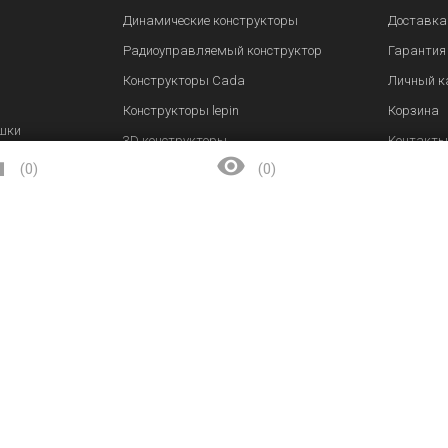
Динамические конструкторы
Доставка
Радиоуправляемый конструктор
Гарантия
Конструкторы Cada
Личный к
Конструкторы lepin
Корзина
шки
3D конструкторы
Контакты


рифта
(
0
)
(
0
)
Конструкторы танки
Заказать звонок