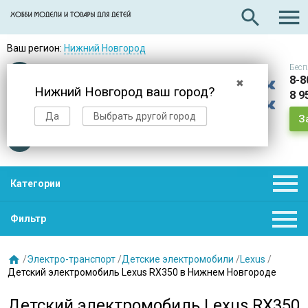

search
Ваш регион:
Нижний Новгород
Бесп
Оплата
при получении
8-8
✖
Нижний Новгород ваш город?
8 9
Доставка
в день заказа
Да
Выбрать другой город
З
Звезды
нас выбирают

Категории

Фильтр

/
Электро-транспорт
/
Детские электромобили
/
Lexus
/
Детский электромобиль Lexus RX350 в Нижнем Новгороде
Детский электромобиль Lexus RX350