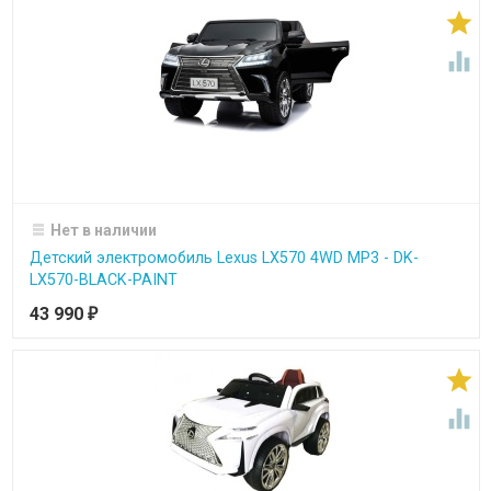


Нет в наличии
Детский электромобиль Lexus LX570 4WD MP3 - DK-
LX570-BLACK-PAINT
43 990
₽

