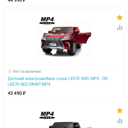
44 990
₽


Нет в наличии
Детский электромобиль Lexus LX570 4WD MP4 - DK-
LX570-RED-PAINT-MP4
43 490
₽

