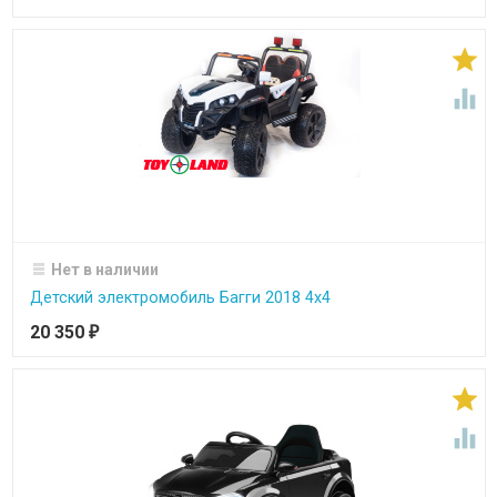


Нет в наличии
Детский электромобиль Багги 2018 4х4
20 350
₽

