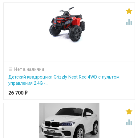


Нет в наличии
Детский квадроцикл Grizzly Next Red 4WD с пультом
управления 2.4G -...
26 700
₽

