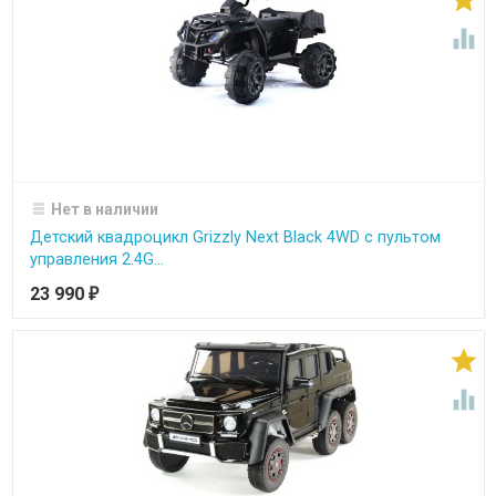


Нет в наличии
Детский квадроцикл Grizzly Next Black 4WD с пультом
управления 2.4G...
23 990
₽

