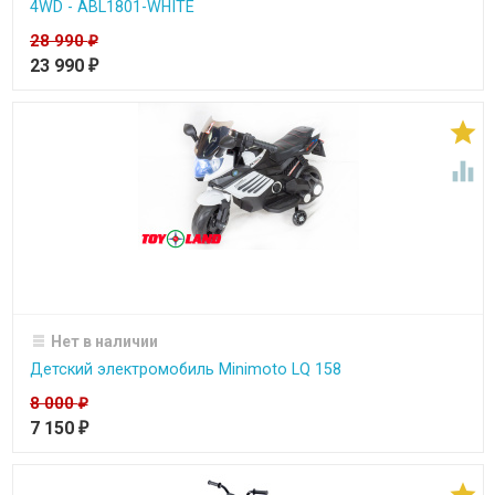
4WD - ABL1801-WHITE
28 990
₽
23 990
₽


Нет в наличии
Детский электромобиль Minimoto LQ 158
8 000
₽
7 150
₽