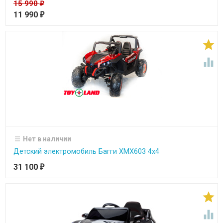
15 990
₽
11 990
₽


Нет в наличии
Детский электромобиль Багги ХМХ603 4х4
31 100
₽

