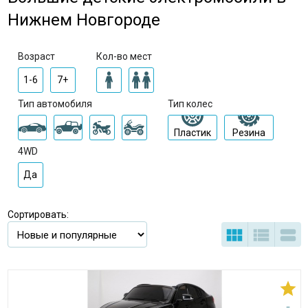
Нижнем Новгороде
Возраст
Кол-во мест
1-6
7+
Тип автомобиля
Тип колес
Пластик
Резина
4WD
Да
Сортировать:



