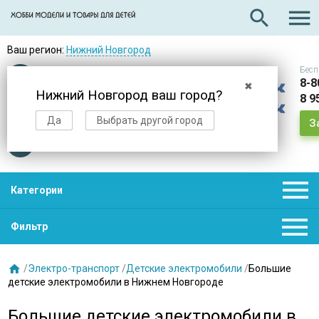

search
Ваш регион:
Нижний Новгород
Бесп
Оплата
при получении
8-8
✖
Нижний Новгород ваш город?
8 9
Доставка
в день заказа
Да
Выбрать другой город
З
Звезды
нас выбирают

Категории

Фильтр

/
Электро-транспорт
/
Детские электромобили
/
Большие
детские электромобили в Нижнем Новгороде
Большие детские электромобили в