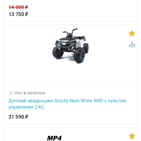
14 000
₽
13 750
₽


Нет в наличии
Детский квадроцикл Grizzly Next White 4WD с пультом
управления 2.4G...
31 590
₽
