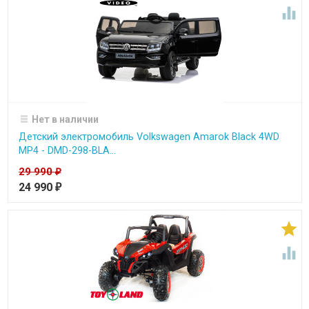

Нет в наличии
Детский электромобиль Volkswagen Amarok Black 4WD
MP4 - DMD-298-BLA...
29 990
₽
24 990
₽

