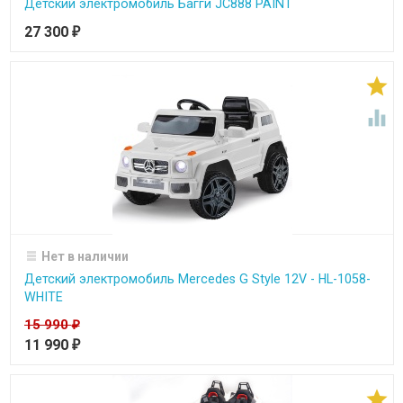
Детский электромобиль Багги JC888 PAINT
27 300
₽


Нет в наличии
Детский электромобиль Mercedes G Style 12V - HL-1058-
WHITE
15 990
₽
11 990
₽
