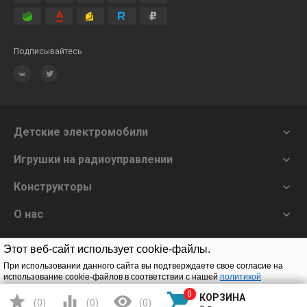
Подписывайтесь
Детские электромобили

Игрушки на радиоуправлении

Конструкторы

О нас

Этот веб-сайт использует cookie-файлы.
Заказать звонок
При использовании данного сайта вы подтверждаете свое согласие на
использование cookie-файлов в соответствии с нашей
политикой
конфиденциальности
.




КОРЗИНА
(
0
)
(
0
)
(
0
)
© 2020 Solav |
Конфиденциальность