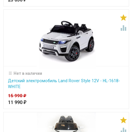


Нет в наличии
Детский электромобиль Land Rover Style 12V - HL-1618-
WHITE
15 990
₽
11 990
₽

